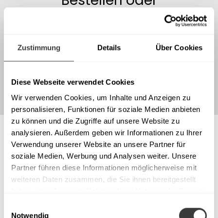
Bestellen oder
downloaden Sie
unseren
Produktkatalog
Zustimmung
Details
Über Cookies
WEITER
Diese Webseite verwendet Cookies
Wir verwenden Cookies, um Inhalte und Anzeigen zu
personalisieren, Funktionen für soziale Medien anbieten
zu können und die Zugriffe auf unsere Website zu
analysieren. Außerdem geben wir Informationen zu Ihrer
Verwendung unserer Website an unsere Partner für
soziale Medien, Werbung und Analysen weiter. Unsere
Partner führen diese Informationen möglicherweise mit
weiteren Daten zusammen, die Sie ihnen bereitgestellt
haben oder die sie im Rahmen Ihrer Nutzung der Dienste
gesammelt haben.
Einwilligungsauswahl
Notwendig