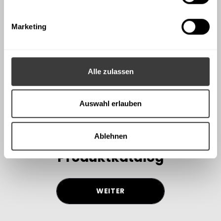
Marketing
Alle zulassen
Bestellen oder
Auswahl erlauben
downloaden Sie
Ablehnen
unseren
Produktkatalog
WEITER